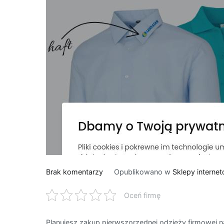
do
Brak komentarzy
Opublikowano w
Sklepy interne
Odblaskowe
Oceń firmę
elementy
odzieży
Printlogo
Planujesz zakup pierwszorzędnej odzieży firmowej n