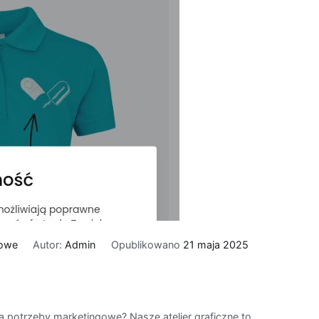
towe
Autor:
Admin
Opublikowano
21 maja 2025
a potrzeby marketingowe? Nasze atelier graficzne to