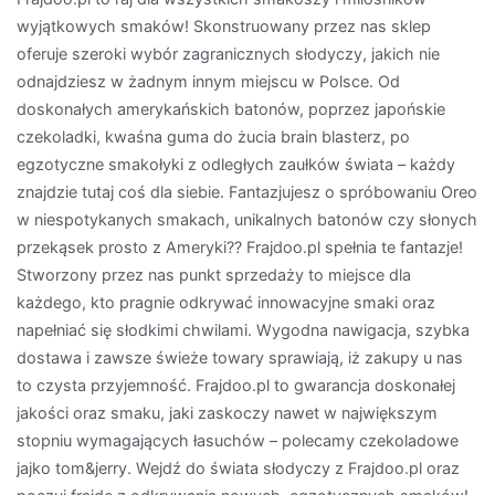
wyjątkowych smaków! Skonstruowany przez nas sklep
oferuje szeroki wybór zagranicznych słodyczy, jakich nie
odnajdziesz w żadnym innym miejscu w Polsce. Od
doskonałych amerykańskich batonów, poprzez japońskie
czekoladki, kwaśna guma do żucia brain blasterz, po
egzotyczne smakołyki z odległych zaułków świata – każdy
znajdzie tutaj coś dla siebie. Fantazjujesz o spróbowaniu Oreo
w niespotykanych smakach, unikalnych batonów czy słonych
przekąsek prosto z Ameryki?? Frajdoo.pl spełnia te fantazje!
Stworzony przez nas punkt sprzedaży to miejsce dla
każdego, kto pragnie odkrywać innowacyjne smaki oraz
napełniać się słodkimi chwilami. Wygodna nawigacja, szybka
dostawa i zawsze świeże towary sprawiają, iż zakupy u nas
to czysta przyjemność. Frajdoo.pl to gwarancja doskonałej
jakości oraz smaku, jaki zaskoczy nawet w największym
stopniu wymagających łasuchów – polecamy czekoladowe
jajko tom&jerry. Wejdź do świata słodyczy z Frajdoo.pl oraz