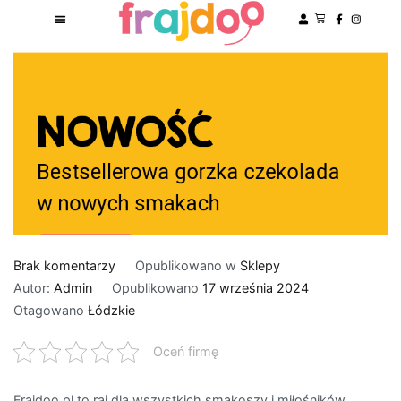
do
Brak komentarzy
Opublikowano w
Sklepy
Frajdoo
Autor:
Admin
Opublikowano
17 września 2024
sklep
Otagowano
Łódzkie
z
Oceń firmę
luksusowymi
czekoladkami
Frajdoo.pl to raj dla wszystkich smakoszy i miłośników