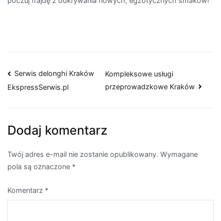
poczuj frajdę z odkrywania nowych, egzotycznych smaków!
Nawigacja
Serwis delonghi Kraków
Kompleksowe usługi
przeprowadzkowe Kraków
EkspressSerwis.pl
wpisu
Dodaj komentarz
Twój adres e-mail nie zostanie opublikowany.
Wymagane
pola są oznaczone
*
Komentarz
*